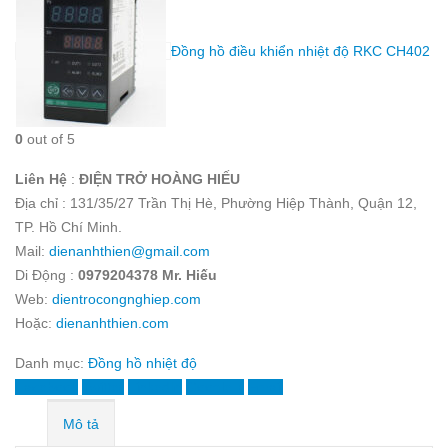
Đồng hồ điều khiển nhiệt độ RKC CH402
0
out of 5
Liên Hệ
:
ĐIỆN TRỞ HOÀNG HIẾU
Địa chỉ : 131/35/27 Trần Thị Hè, Phường Hiệp Thành, Quận 12,
TP. Hồ Chí Minh.
Mail:
dienanhthien@gmail.com
Di Động :
0979204378
Mr. Hiếu
Web:
dientrocongnghiep.com
Hoặc:
dienanhthien.com
Danh mục:
Đồng hồ nhiệt độ
Facebook
Twitter
LinkedIn
Google +
Email
Mô tả