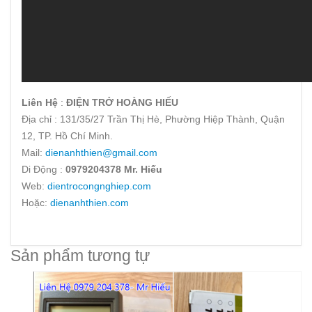
Liên Hệ
:
ĐIỆN TRỞ HOÀNG HIẾU
Địa chỉ : 131/35/27 Trần Thị Hè, Phường Hiệp Thành, Quận
12, TP. Hồ Chí Minh.
Mail:
dienanhthien@gmail.com
Di Động :
0979204378
Mr. Hiếu
Web:
dientrocongnghiep.com
Hoặc:
dienanhthien.com
Sản phẩm tương tự