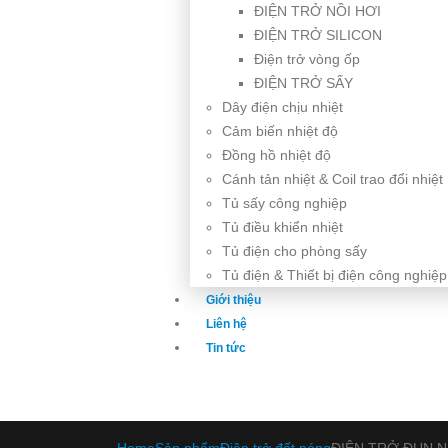
ĐIỆN TRỞ NỒI HƠI
ĐIỆN TRỞ SILICON
Điện trở vòng ốp
ĐIỆN TRỞ SẤY
Dây điện chịu nhiệt
Cảm biến nhiệt độ
Đồng hồ nhiệt độ
Cánh tản nhiệt & Coil trao đổi nhiệt
Tủ sấy công nghiệp
Tủ điều khiển nhiệt
Tủ điện cho phòng sấy
Tủ điện & Thiết bị điện công nghiệp
Giới thiệu
Liên hệ
Tin tức