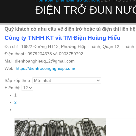
Home
Sản phẩm
Điện trở đốt nóng
ĐIỆN TRỞ ĐUN 
ĐIỆN TRỞ ĐUN NƯ
Quý khách có nhu cầu về điện trở hoặc tủ điện thì liên hệ
Công ty TNHH KT và TM Điện Hoàng Hiếu
Địa chỉ : 168/2 Đường HT13, Phường Hiệp Thành, Quận 12, Thành
Điện thoại : 0979204378 và 0903759792
Mail: dienhoanghieuq12@gmail.com
Web:
https://dientrocongnghiep.com/
Sắp xếp theo:
Hiển thị:
1
2