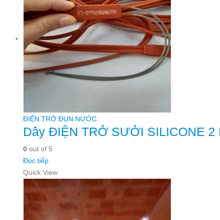
ĐIỆN TRỞ ĐUN NƯỚC
Dây ĐIỆN TRỞ SƯỞI SILICONE 2
0
out of 5
Đọc tiếp
Quick View