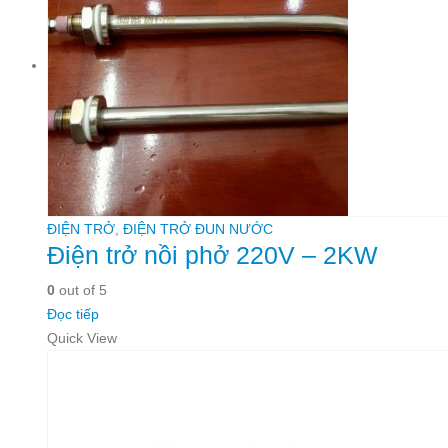
ĐIỆN TRỞ
,
ĐIỆN TRỞ ĐUN NƯỚC
Điện trở nồi phở 220V – 2KW
0
out of 5
Đọc tiếp
Quick View