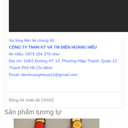
Vui lòng liên hệ chúng tôi:
CÔNG TY TNHH KT VÀ TM ĐIỆN HOÀNG HIẾU
Mr Hiếu: 0979 204 378 nhé!
Địa chỉ: 168/2 Đường HT 13, Phường Hiệp Thành, Quận 12,
Thành Phố Hồ Chí Minh
Email: dienhoanghieuq12@gmail.com
Đồng hồ nhiệt độ CH102
Sản phẩm tương tự