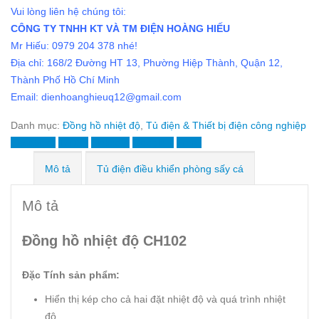
Vui lòng liên hệ chúng tôi:
CÔNG TY TNHH KT VÀ TM ĐIỆN HOÀNG HIẾU
Mr Hiếu: 0979 204 378 nhé!
Địa chỉ: 168/2 Đường HT 13, Phường Hiệp Thành, Quận 12,
Thành Phố Hồ Chí Minh
Email: dienhoanghieuq12@gmail.com
Danh mục:
Đồng hồ nhiệt độ
,
Tủ điện & Thiết bị điện công nghiệp
Facebook
Twitter
LinkedIn
Google +
Email
Mô tả
Tủ điện điều khiển phòng sấy cá
Mô tả
Đồng hồ nhiệt độ CH102
Đặc Tính sản phẩm:
Hiển thị kép cho cả hai đặt nhiệt độ và quá trình nhiệt
độ