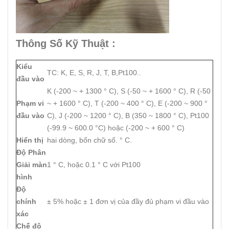
Thông Số Kỹ Thuật :
Kiểu
TC: K, E, S, R, J, T, B,Pt100..
đầu vào
K (-200 ~ + 1300 ° C), S (-50 ~ + 1600 ° C), R (-50
Phạm vi
~ + 1600 ° C), T (-200 ~ 400 ° C), E (-200 ~ 900 °
đầu vào
C), J (-200 ~ 1200 ° C), B (350 ~ 1800 ° C), Pt100
(-99.9 ~ 600.0 °C) hoặc (-200 ~ + 600 ° C)
Hiển thị
hai dòng, bốn chữ số. ° C.
Độ Phân
Giải màn
1 ° C, hoặc 0.1 ° C với Pt100
hình
Độ
chính
± 5% hoặc ± 1 đơn vị của đầy đủ phạm vi đầu vào
xác
Chế độ