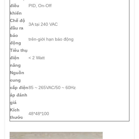
điều
PID, On-Off
khiển
Chế độ
3A tại 240 VAC
đầu ra
báo
trên-giới hạn báo động
động
Tiêu thụ
điện
< 2 Watt
năng
Nguồn
cung
cấp điện
85 ~ 265VAC/50 ~ 60Hz
áp đánh
giá
Kích
48*48*100
thước