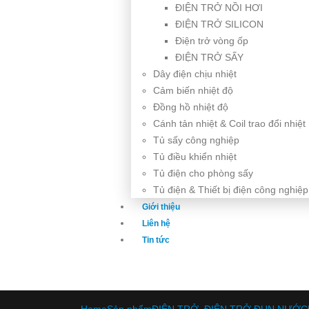
ĐIỆN TRỞ NỒI HƠI
ĐIỆN TRỞ SILICON
Điện trở vòng ốp
ĐIỆN TRỞ SẤY
Dây điện chịu nhiệt
Cảm biến nhiệt độ
Đồng hồ nhiệt độ
Cánh tản nhiệt & Coil trao đổi nhiệt
Tủ sấy công nghiệp
Tủ điều khiển nhiệt
Tủ điện cho phòng sấy
Tủ điện & Thiết bị điện công nghiệp
Giới thiệu
Liên hệ
Tin tức