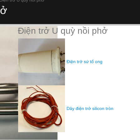
Điện trở U quỳ nồi phở
hở
Điện trở U quỳ nồi phở
Điện trở sứ tổ ong
Dây điện trở silicon tròn
0
out of 5