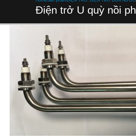
Home
Sản phẩm
ĐIỆN TRỞ
,
ĐIỆN TRỞ ĐUN NƯỚC
Điện trở U quỳ nồi p