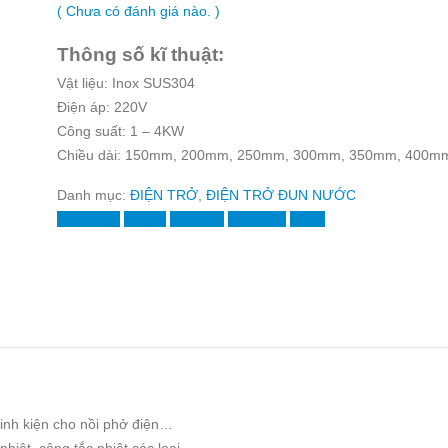
( Chưa có đánh giá nào. )
Thông số kĩ thuật:
Vật liệu: Inox SUS304
Điện áp: 220V
Công suất: 1 – 4KW
Chiều dài: 150mm, 200mm, 250mm, 300mm, 350mm, 400m
Danh mục:
ĐIỆN TRỞ
,
ĐIỆN TRỞ ĐUN NƯỚC
Facebook
Twitter
LinkedIn
Google +
Email
linh kiện cho nồi phở điện…