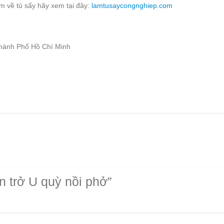
 về tủ sấy hãy xem tại đây:
lamtusaycongnghiep.com
Thành Phố Hồ Chí Minh
n trở U quỳ nồi phở”