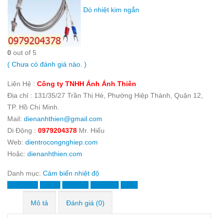
Dò nhiệt kim ngắn
0
out of 5
( Chưa có đánh giá nào. )
Liên Hệ :
Công ty TNHH Ánh Ánh Thiên
Địa chỉ : 131/35/27 Trần Thị Hè, Phường Hiệp Thành, Quận 12,
TP. Hồ Chí Minh.
Mail:
dienanhthien@gmail.com
Di Động :
0979204378
Mr. Hiếu
Web:
dientrocongnghiep.com
Hoặc:
dienanhthien.com
Danh mục:
Cảm biến nhiệt độ
Facebook
Twitter
LinkedIn
Google +
Email
Mô tả
Đánh giá (0)