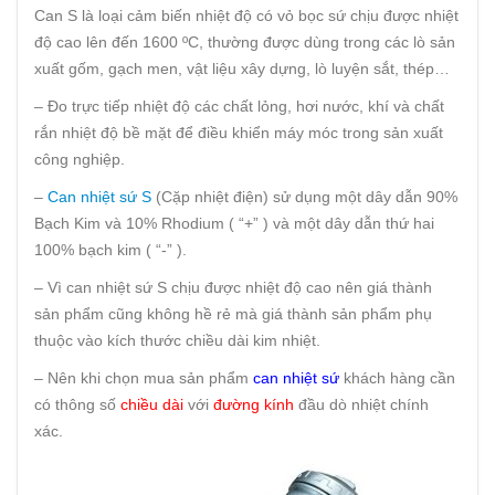
Can S là loại cảm biến nhiệt độ có vỏ bọc sứ chịu được nhiệt
độ cao lên đến 1600 ºC, thường được dùng trong các lò sản
xuất gốm, gạch men, vật liệu xây dựng, lò luyện sắt, thép…
– Đo trực tiếp nhiệt độ các chất lỏng, hơi nước, khí và chất
rắn nhiệt độ bề mặt để điều khiển máy móc trong sản xuất
công nghiệp.
–
Can nhiệt sứ S
(Cặp nhiệt điện) sử dụng một dây dẫn 90%
Bạch Kim và 10% Rhodium ( “+” ) và một dây dẫn thứ hai
100% bạch kim ( “-” ).
– Vì can nhiệt sứ S chịu được nhiệt độ cao nên giá thành
sản phẩm cũng không hề rẻ mà giá thành sản phẩm phụ
thuộc vào kích thước chiều dài kim nhiệt.
– Nên khi chọn mua sản phẩm
can nhiệt sứ
khách hàng cần
có thông số
chiều dài
với
đường kính
đầu dò nhiệt chính
xác.