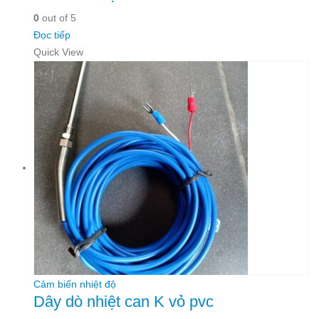
0
out of 5
Đọc tiếp
Quick View
Cảm biến nhiệt độ
Dây dò nhiệt can K vỏ pvc